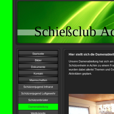
Schießclub A
Startseite
Hier stellt sich die Damenabte
Bilder
Unsere Damenabteilung hat sich am 
Schützenheim in Achim zu einem Fra
Dokumente
wurden dabei allerlei Themen und 
Kontakt
Aktivitäten geplant.
Mannschaften
Schützenjugend Infrarot
Schützenjugend Luftgewehr
Schützenbrüder
Damenabteilung
Wettkämpfe